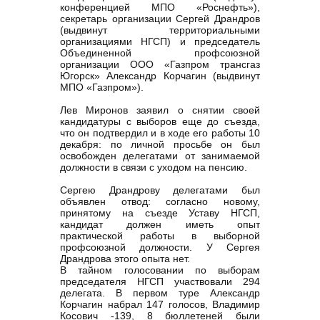
конференцией МПО «Роснефть»),
секретарь организации Сергей Драндров
(выдвинут территориальными
организациями НГСП) и председатель
Объединенной профсоюзной
организации ООО «Газпром трансгаз
Югорск» Александр Корчагин (выдвинут
МПО «Газпром»).
Лев Миронов заявил о снятии своей
кандидатуры с выборов еще до съезда,
что он подтвердил и в ходе его работы 10
декабря: по личной просьбе он был
освобожден делегатами от занимаемой
должности в связи с уходом на пенсию.
Сергею Драндрову делегатами был
объявлен отвод: согласно новому,
принятому на съезде Уставу НГСП,
кандидат должен иметь опыт
практической работы в выборной
профсоюзной должности. У Сергея
Драндрова этого опыта нет.
В тайном голосовании по выборам
председателя НГСП участвовали 294
делегата. В первом туре Александр
Корчагин набрал 147 голосов, Владимир
Косович -139, 8 бюллетеней были