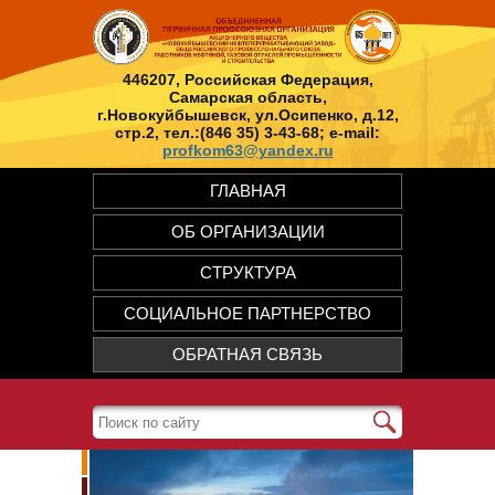
446207, Российская Федерация,
Самарская область,
г.Новокуйбышевск, ул.Осипенко, д.12,
стр.2, тел.:(846 35) 3-43-68; e-mail:
profkom63@yandex.ru
ГЛАВНАЯ
ОБ ОРГАНИЗАЦИИ
СТРУКТУРА
СОЦИАЛЬНОЕ ПАРТНЕРСТВО
ОБРАТНАЯ СВЯЗЬ