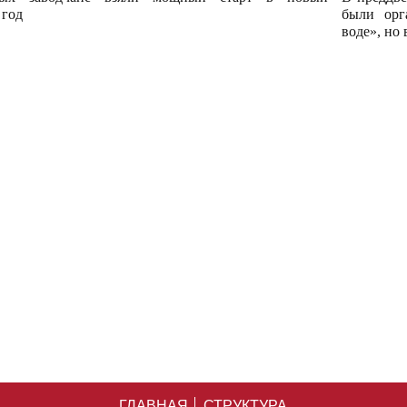
 год
были орг
воде», но
ГЛАВНАЯ
СТРУКТУРА