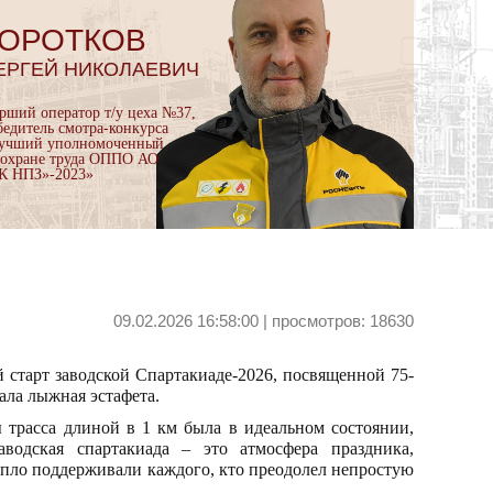
ОРОТКОВ
ЕРГЕЙ НИКОЛАЕВИЧ
арший оператор т/у цеха №37,
бедитель смотра-конкурса
учший уполномоченный
 охране труда ОППО АО
К НПЗ»-2023»
09.02.2026 16:58:00 | просмотров: 18630
 старт заводской Спартакиаде-2026, посвященной 75-
ла лыжная эстафета.
ы трасса длиной в 1 км была в идеальном состоянии,
одская спартакиада – это атмосфера праздника,
епло поддерживали каждого, кто преодолел непростую