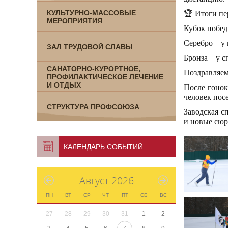
КУЛЬТУРНО-МАССОВЫЕ
🏆 Итоги пе
МЕРОПРИЯТИЯ
Кубок побед
Серебро – у
ЗАЛ ТРУДОВОЙ СЛАВЫ
Бронза – у 
САНАТОРНО-КУРОРТНОЕ,
Поздравляем
ПРОФИЛАКТИЧЕСКОЕ ЛЕЧЕНИЕ
И ОТДЫХ
После гонок
человек пос
СТРУКТУРА ПРОФСОЮЗА
Заводская с
и новые сюр
КАЛЕНДАРЬ СОБЫТИЙ
Август 2026
ПН
ВТ
СР
ЧТ
ПТ
СБ
ВС
27
28
29
30
31
1
2