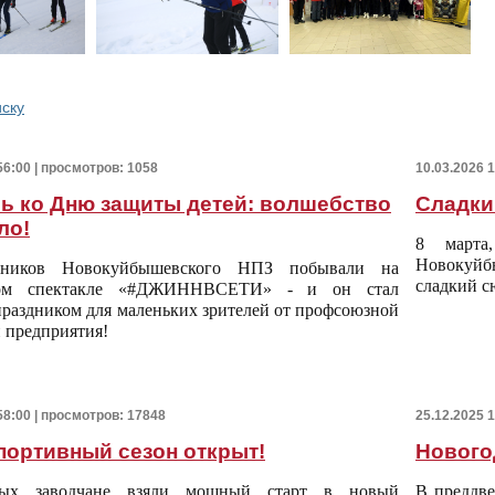
иску
56:00 | просмотров: 1058
10.03.2026 
ь ко Дню защиты детей: волшебство
Сладки
ло!
8 марта
Новокуйб
тников Новокуйбышевского НПЗ побывали на
сладкий с
мом спектакле «#ДЖИННВСЕТИ» - и он стал
раздником для маленьких зрителей от профсоюзной
 предприятия!
58:00 | просмотров: 17848
25.12.2025 
портивный сезон открыт!
Нового
ых заводчане взяли мощный старт в новый
В преддве