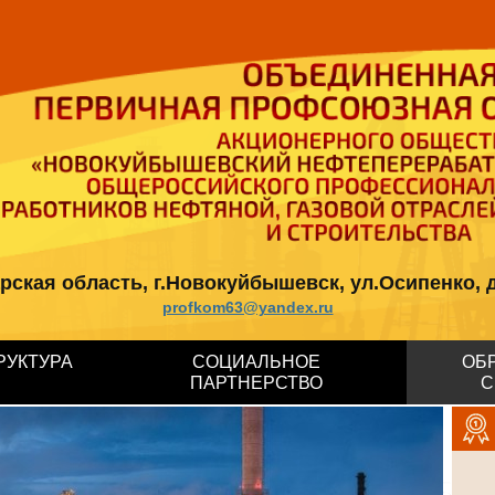
кая область, г.Новокуйбышевск, ул.Осипенко, д.12, 
profkom63@yandex.ru
РУКТУРА
СОЦИАЛЬНОЕ
ОБ
ПАРТНЕРСТВО
С