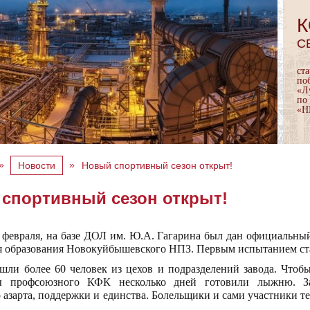
К
С
ст
по
«Л
по
«Н
»
»
Новости
Новый спортивный сезон открыт!
спортивный сезон открыт!
7 февраля, на базе ДОЛ им. Ю.А. Гагарина был дан официальный
я образования Новокуйбышевского НПЗ. Первым испытанием ста
шли более 60 человек из цехов и подразделений завода. Чтоб
ы профсоюзного КФК несколько дней готовили лыжню. Зав
 азарта, поддержки и единства. Болельщики и сами участники т