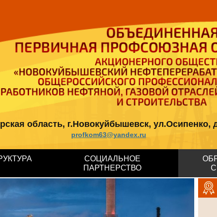
кая область, г.Новокуйбышевск, ул.Осипенко, д.12, 
profkom63@yandex.ru
РУКТУРА
СОЦИАЛЬНОЕ
ОБ
ПАРТНЕРСТВО
С