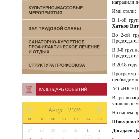
наградили п
КУЛЬТУРНО-МАССОВЫЕ
Ими стали:
МЕРОПРИЯТИЯ
В 1-ой груп
Хатков Вит
ЗАЛ ТРУДОВОЙ СЛАВЫ
Во 2-ой гр
Председател
САНАТОРНО-КУРОРТНОЕ,
ПРОФИЛАКТИЧЕСКОЕ ЛЕЧЕНИЕ
В 3-й групп
И ОТДЫХ
Председател
В 2018 году
СТРУКТУРА ПРОФСОЮЗА
Программа 
необходимог
АО «НК НПЗ»
КАЛЕНДАРЬ СОБЫТИЙ
В реализац
уникальными
Август 2026
На нашем пр
ПН
ВТ
СР
ЧТ
ПТ
СБ
ВС
Шокурова 
Догадаев Д
27
28
29
30
31
1
2