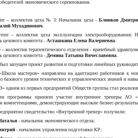
обедителей экономического соревнования.
пе – коллектив цеха № 3: Начальник цеха -
Блинков Дмитри
алий Мухадинович
.
уппе – коллектив цеха эксплуатации электрооборудования: 
ь цехового комитета -
Асташкина Елена Валериевна
.
е – коллектив терапевтического отделения - врачебный здравпунк
ь цехового комитета -
Демина Татьяна Вячеславовна
.
 был запущен проект развития и подготовки линейных руководи
«Школа мастеров» направлена на адаптацию работников к н
о базового уровня технических и управленческих знаний и навы
 одним из первых предприятий Обществ группы стал реализов
ии программы приняли участие внутренние тренеры АО «
 компетенциями, демонстрирующие высокие бизнес-результаты, 
едприятии свидетельство «Внутренний тренер» получили:
Наталья
- начальник экономического отдела;
митрий
- начальник управления подготовки КР;