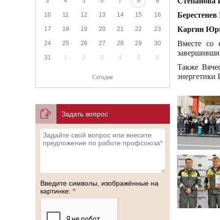
Степанова 
3
4
5
6
7
8
9
Берестенев
10
11
12
13
14
15
16
Каргин Юр
17
18
19
20
21
22
23
Вместе со 
24
25
26
27
28
29
30
завершивши
31
1
2
3
4
5
6
Также Вяче
энергетики 
Сегодня
Задать вопрос
Введите символы, изображённые на
картинке:
*