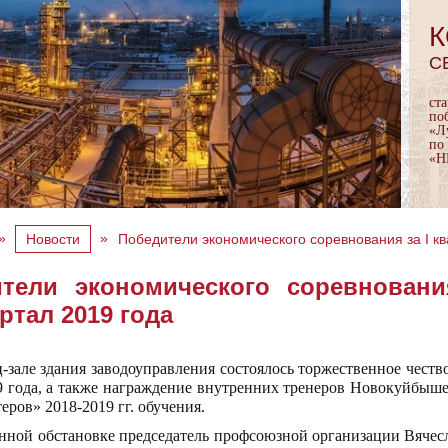
К
С
ст
по
«Л
по
«Н
»
»
Новости
Победители экономического соревнования за I кв
тели экономического соревновани
артал 2019 года
-зале здания заводоуправления состоялось торжественное честв
9 года, а также награждение внутренних тренеров Новокуйбы
еров» 2018-2019 гг. обучения.
нной обстановке председатель профсоюзной организации Вячес