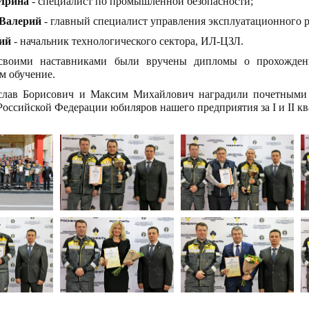
Ирина
- специалист по промышленной безопасности;
 Валерий
- главный специалист управления эксплуатационного р
ий
- начальник технологического сектора, ИЛ-ЦЗЛ.
своими наставниками были вручены дипломы о прохожден
м обучение.
слав Борисович и Максим Михайлович наградили почетными 
Российской Федерации юбиляров нашего предприятия за I и II кв