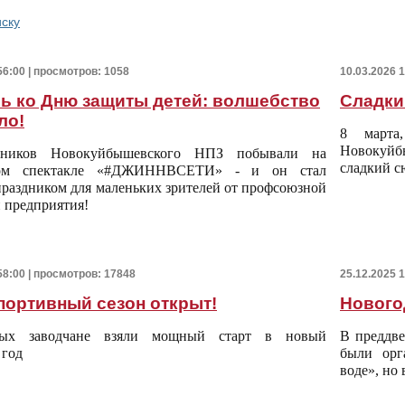
иску
56:00 | просмотров: 1058
10.03.2026 
ь ко Дню защиты детей: волшебство
Сладки
ло!
8 марта
Новокуйб
тников Новокуйбышевского НПЗ побывали на
сладкий с
мом спектакле «#ДЖИННВСЕТИ» - и он стал
раздником для маленьких зрителей от профсоюзной
 предприятия!
58:00 | просмотров: 17848
25.12.2025 
портивный сезон открыт!
Нового
ых заводчане взяли мощный старт в новый
В преддве
 год
были орг
воде», но