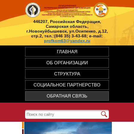
446207, Российская Федерация,
Самарская область,
г.Новокуйбышевск, ул.Осипенко, д.12,
стр.2, тел.:(846 35) 3-43-68; e-mail:
profkom63@yandex.ru
ГЛАВНАЯ
ОБ ОРГАНИЗАЦИИ
СТРУКТУРА
СОЦИАЛЬНОЕ ПАРТНЕРСТВО
ОБРАТНАЯ СВЯЗЬ