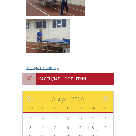
Возврат к списку
КАЛЕНДАРЬ СОБЫТИЙ
Август 2026
ПН
ВТ
СР
ЧТ
ПТ
СБ
ВС
27
28
29
30
31
1
2
3
4
5
6
7
8
9