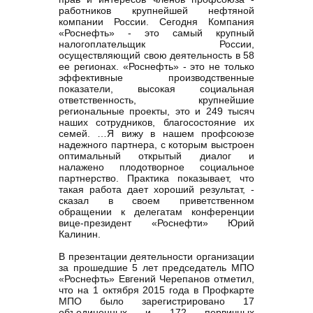
работников крупнейшей нефтяной
компании России. Сегодня Компания
«Роснефть» - это самый крупный
налогоплательщик России,
осуществляющий свою деятельность в 58
ее регионах. «Роснефть» - это не только
эффективные производственные
показатели, высокая социальная
ответственность, крупнейшие
региональные проекты, это и 249 тысяч
наших сотрудников, благосостояние их
семей. …Я вижу в нашем профсоюзе
надежного партнера, с которым выстроен
оптимальный открытый диалог и
налажено плодотворное социальное
партнерство. Практика показывает, что
такая работа дает хороший результат, -
сказал в своем приветственном
обращении к делегатам конференции
вице-президент «Роснефти» Юрий
Калинин.
В презентации деятельности организации
за прошедшие 5 лет председатель МПО
«Роснефть» Евгений Черепанов отметил,
что на 1 октября 2015 года в Профкарте
МПО было зарегистрировано 17
объединенных и 172 первичных