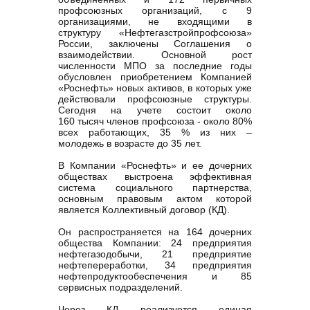
профсоюзных организаций, с 9
организациями, не входящими в
структуру «Нефтегазстройпрофсоюза»
России, заключены Соглашения о
взаимодействии. Основной рост
численности МПО за последние годы
обусловлен приобретением Компанией
«Роснефть» новых активов, в которых уже
действовали профсоюзные структуры.
Сегодня на учете состоит около
160 тысяч членов профсоюза - около 80%
всех работающих, 35 % из них –
молодежь в возрасте до 35 лет.
В Компании «Роснефть» и ее дочерних
обществах выстроена эффективная
система социального партнерства,
основным правовым актом которой
является Коллективный договор (КД).
Он распространяется на 164 дочерних
общества Компании: 24 предприятия
нефтегазодобычи, 21 предприятие
нефтепереработки, 34 предприятия
нефтепродуктообеспечения и 85
сервисных подразделений.
Через КД реализуется единая