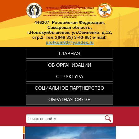
446207, Российская Федерация,
Самарская область,
г.Новокуйбышевск, ул.Осипенко, д.12,
стр.2, тел.:(846 35) 3-43-68; e-mail:
profkom63@yandex.ru
ГЛАВНАЯ
ОБ ОРГАНИЗАЦИИ
СТРУКТУРА
СОЦИАЛЬНОЕ ПАРТНЕРСТВО
ОБРАТНАЯ СВЯЗЬ