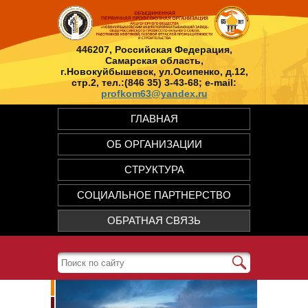
446207, Российская Федерация,
Самарская область,
г.Новокуйбышевск, ул.Осипенко, д.12,
стр.2, тел.:(846 35) 3-43-68; e-mail:
profkom63@yandex.ru
ГЛАВНАЯ
ОБ ОРГАНИЗАЦИИ
СТРУКТУРА
СОЦИАЛЬНОЕ ПАРТНЕРСТВО
ОБРАТНАЯ СВЯЗЬ