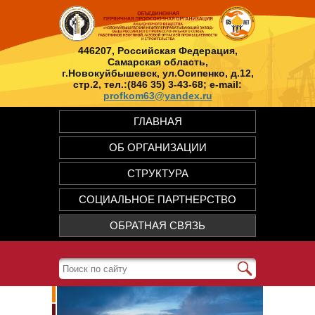
446207, Российская Федерация,
Самарская область,
г.Новокуйбышевск, ул.Осипенко, д.12,
стр.2, тел.:(846 35) 3-43-68; e-mail:
profkom63@yandex.ru
ГЛАВНАЯ
ОБ ОРГАНИЗАЦИИ
СТРУКТУРА
СОЦИАЛЬНОЕ ПАРТНЕРСТВО
ОБРАТНАЯ СВЯЗЬ