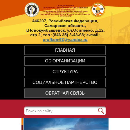
446207, Российская Федерация,
Самарская область,
г.Новокуйбышевск, ул.Осипенко, д.12,
стр.2, тел.:(846 35) 3-43-68; e-mail:
profkom63@yandex.ru
ГЛАВНАЯ
ОБ ОРГАНИЗАЦИИ
СТРУКТУРА
СОЦИАЛЬНОЕ ПАРТНЕРСТВО
ОБРАТНАЯ СВЯЗЬ