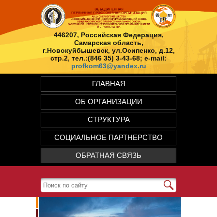
446207, Российская Федерация,
Самарская область,
г.Новокуйбышевск, ул.Осипенко, д.12,
стр.2, тел.:(846 35) 3-43-68; e-mail:
profkom63@yandex.ru
ГЛАВНАЯ
ОБ ОРГАНИЗАЦИИ
СТРУКТУРА
СОЦИАЛЬНОЕ ПАРТНЕРСТВО
ОБРАТНАЯ СВЯЗЬ