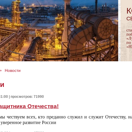
К
С
ст
по
«Л
по
«Н
»
Новости
ти
31:00 | просмотров: 71990
ащитника Отечества!
мы чествуем всех, кто преданно служил и служит Отечеству, 
 уверенное развитие России