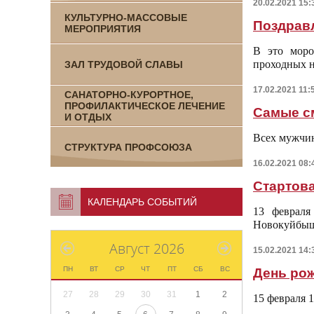
20.02.2021 15:
КУЛЬТУРНО-МАССОВЫЕ
Поздравл
МЕРОПРИЯТИЯ
В это моро
проходных
н
ЗАЛ ТРУДОВОЙ СЛАВЫ
17.02.2021 11:
САНАТОРНО-КУРОРТНОЕ,
ПРОФИЛАКТИЧЕСКОЕ ЛЕЧЕНИЕ
Самые с
И ОТДЫХ
Всех мужчин
СТРУКТУРА ПРОФСОЮЗА
16.02.2021 08:
Стартова
КАЛЕНДАРЬ СОБЫТИЙ
13 февраля
Новокуйбыш
Август 2026
15.02.2021 14:
ПН
ВТ
СР
ЧТ
ПТ
СБ
ВС
День ро
27
28
29
30
31
1
2
15 февраля 