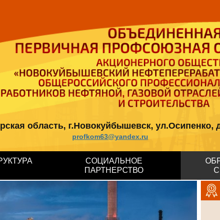
кая область, г.Новокуйбышевск, ул.Осипенко, д.12, 
profkom63@yandex.ru
РУКТУРА
СОЦИАЛЬНОЕ
ОБ
ПАРТНЕРСТВО
С