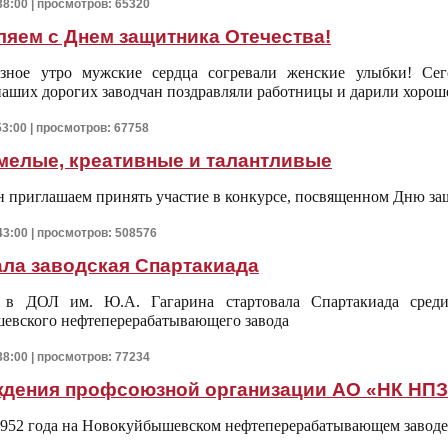
38:00 | просмотров: 65320
яем с Днем защитника Отечества!
зное утро мужские сердца
согревали женские улыбки! Сег
аших дорогих заводчан поздравляли работницы и дарили хороше
53:00 | просмотров: 67758
мелые, креативные и талантливые
 приглашаем принять участие в конкурсе, посвященном Дню за
43:00 | просмотров: 508576
ла заводская Спартакиада
 в ДОЛ им. Ю.А. Гагарина стартовала Спартакиада среди 
евского нефтеперерабатывающего завода
38:00 | просмотров: 77234
ждения профсоюзной организации АО «НК НПЗ
1952 года на Новокуйбышевском нефтеперерабатывающем заводе