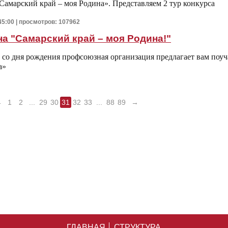
Самарский край – моя Родина». Представляем 2 тур конкурса
45:00 | просмотров: 107962
а "Самарский край – моя Родина!"
 со дня рождения профсоюзная организация предлагает вам поуч
а»
←
1
2
...
29
30
31
32
33
...
88
89
→
ГЛАВНАЯ
СТРУКТУРА