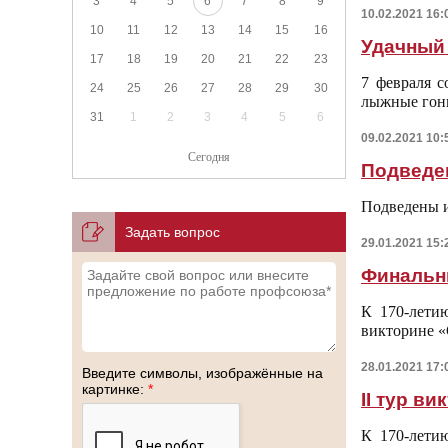
3
4
5
6
7
8
9
10.02.2021 16:
10
11
12
13
14
15
16
Удачный 
17
18
19
20
21
22
23
7 февраля 
24
25
26
27
28
29
30
лыжные гон
31
1
2
3
4
5
6
09.02.2021 10:
Сегодня
Подведе
Подведены и
Задать вопрос
29.01.2021 15:
Финальн
К 170-лети
викторине «
28.01.2021 17:
Введите символы, изображённые на
картинке:
*
II тур в
К 170-лети