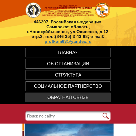
446207, Российская Федерация,
Самарская область,
г.Новокуйбышевск, ул.Осипенко, д.12,
стр.2, тел.:(846 35) 3-43-68; e-mail:
profkom63@yandex.ru
ГЛАВНАЯ
ОБ ОРГАНИЗАЦИИ
СТРУКТУРА
СОЦИАЛЬНОЕ ПАРТНЕРСТВО
ОБРАТНАЯ СВЯЗЬ